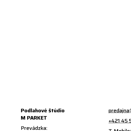
Podlahové štúdio
predajna
M PARKET
+421 45 
Prevádzka: