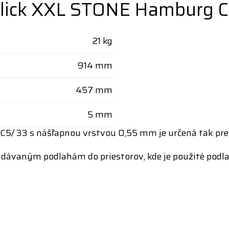
ck XXL STONE Hamburg Co
21 kg
914 mm
457 mm
5 mm
C5/ 33 s nášľapnou vrstvou 0,55 mm je určená tak pr
dávaným podlahám do priestorov, kde je použité podl