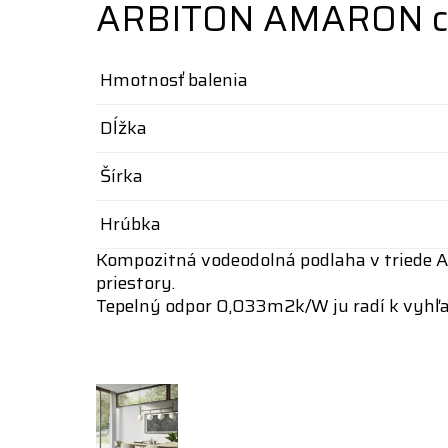
ARBITON AMARON cli
Hmotnosť balenia
Dĺžka
Šírka
Hrúbka
Kompozitná vodeodolná podlaha v triede A
priestory.
Tepelný odpor 0,033m2k/W ju radí k vyhľa