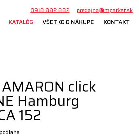
0918 882 882
predajna@mparket.sk
KATALÓG
VŠETKO O NÁKUPE
KONTAKT
 AMARON click
NE Hamburg
CA 152
podlaha