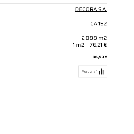
DECORA S.A.
CA 152
2,088 m2
1 m2 = 76,21 €
36,50 €
Porovnať