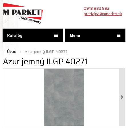
0918 882 882
predajna@mparket.sk
Katalóg
Menu
Úvod
Azur jemný ILGP 40271
Azur jemný ILGP 40271