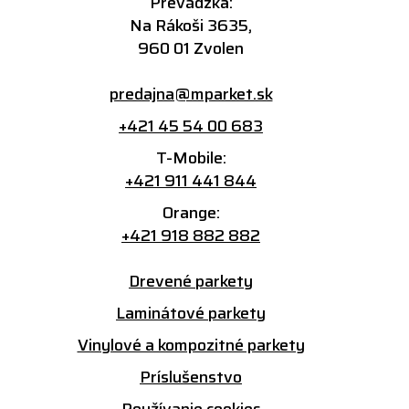
Prevádzka:
Na Rákoši 3635,
960 01 Zvolen
predajna@mparket.sk
+421 45 54 00 683
T-Mobile:
+421 911 441 844
Orange:
+421 918 882 882
Drevené parkety
Laminátové parkety
Vinylové a kompozitné parkety
Príslušenstvo
Používanie cookies