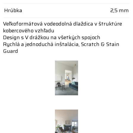
Hrúbka
2,5 mm
Veľkoformátová vodeodolná dlaždica v štruktúre
kobercového vzhľadu
Design s V drážkou na všetkých spojoch
Rychlá a jednoduchá inštalácia, Scratch & Stain
Guard