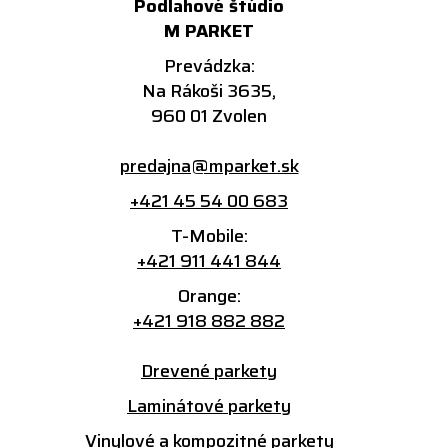
Podlahové štúdio
M PARKET
Prevádzka:
Na Rákoši 3635,
960 01 Zvolen
predajna@mparket.sk
+421 45 54 00 683
T-Mobile:
+421 911 441 844
Orange:
+421 918 882 882
Drevené parkety
Laminátové parkety
Vinylové a kompozitné parkety