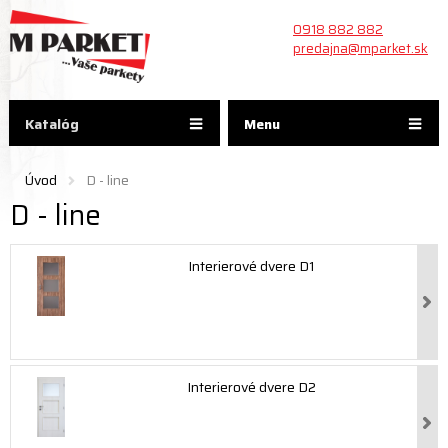
0918 882 882
predajna@mparket.sk
Katalóg
Menu
Úvod
D - line
D - line
Interierové dvere D1
Interierové dvere D2