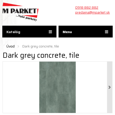
0918 882 882
predajna@mparket.sk
Katalóg
Menu
Úvod
Dark grey concrete, tile
Dark grey concrete, tile