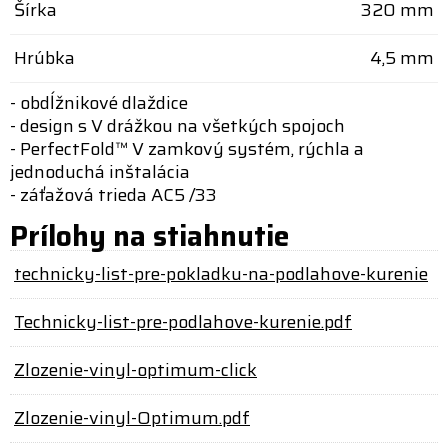
Šírka
320 mm
Hrúbka
4,5 mm
- obdĺžnikové dlaždice
- design s V drážkou na všetkých spojoch
- PerfectFold™ V zamkový systém, rýchla a
jednoduchá inštalácia
- záťažová trieda AC5 /33
Prílohy na stiahnutie
technicky-list-pre-pokladku-na-podlahove-kurenie
Technicky-list-pre-podlahove-kurenie.pdf
Zlozenie-vinyl-optimum-click
Zlozenie-vinyl-Optimum.pdf