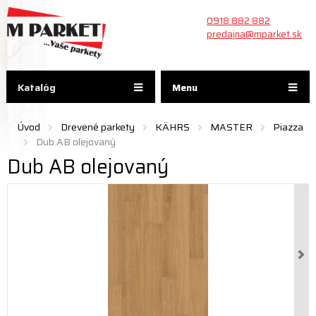
0918 882 882
predajna@mparket.sk
Katalóg
Menu
Úvod
Drevené parkety
KÄHRS
MASTER
Piazza
Dub AB olejovaný
Dub AB olejovaný