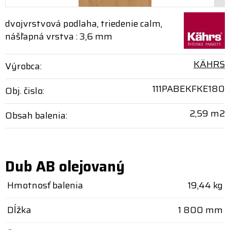
dvojvrstvová podlaha, triedenie calm,
nášľapná vrstva : 3,6 mm
KÄHRS
Výrobca:
111PABEKFKE180
Obj. čislo:
2,59 m2
Obsah balenia:
Dub AB olejovaný
Hmotnosť balenia
19,44 kg
Dĺžka
1 800 mm