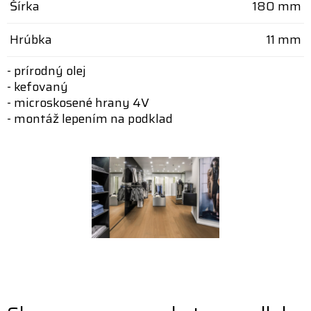
Šírka
180 mm
Hrúbka
11 mm
- prírodný olej
- kefovaný
- microskosené hrany 4V
- montáž lepením na podklad