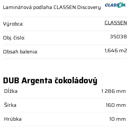
Laminátová podlaha CLASSEN Discovery
CLASSEN
Výrobca:
35038
Obj. čislo:
1,646 m2
Obsah balenia:
DUB Argenta čokoládový
Dĺžka
1 286 mm
Šírka
160 mm
Hrúbka
10 mm