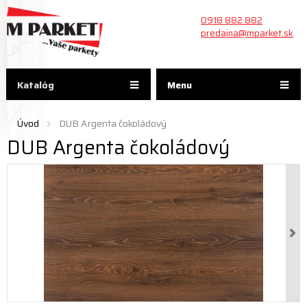
0918 882 882
predajna@mparket.sk
Katalóg
Menu
Úvod
DUB Argenta čokoládový
DUB Argenta čokoládový