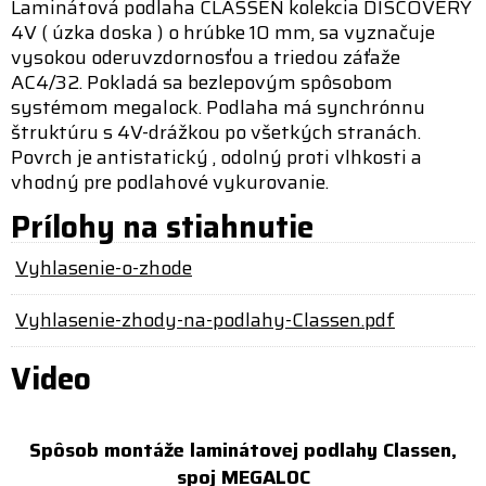
Laminátová podlaha CLASSEN kolekcia DISCOVERY
4V ( úzka doska ) o hrúbke 10 mm, sa vyznačuje
vysokou oderuvzdornosťou a triedou záťaže
AC4/32. Pokladá sa bezlepovým spôsobom
systémom megalock. Podlaha má synchrónnu
štruktúru s 4V-drážkou po všetkých stranách.
Povrch je antistatický , odolný proti vlhkosti a
vhodný pre podlahové vykurovanie.
Prílohy na stiahnutie
Vyhlasenie-o-zhode
Vyhlasenie-zhody-na-podlahy-Classen.pdf
Video
Spôsob montáže laminátovej podlahy Classen,
spoj MEGALOC