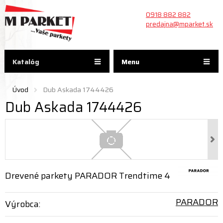
0918 882 882
predajna@mparket.sk
Katalóg
Menu
Úvod
Dub Askada 1744426
Dub Askada 1744426
Drevené parkety PARADOR Trendtime 4
PARADOR
Výrobca: