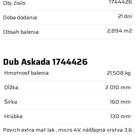
1744426
Obj. čislo:
21 dní
Doba dodania:
2,894 m2
Obsah balenia:
Dub Askada 1744426
Hmotnosť balenia
21,508 kg
Dĺžka
2 010 mm
Šírka
160 mm
Hrúbka
130 mm
Povrch extra mat lak , micro 4V, nášľapná vrstva 3,6