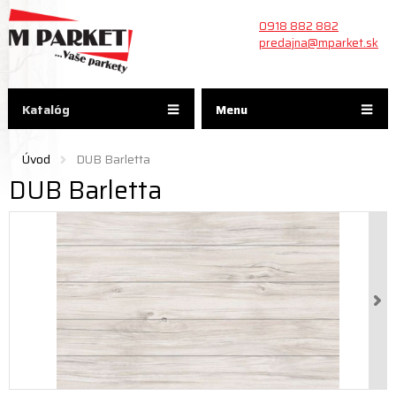
0918 882 882
predajna@mparket.sk
Katalóg
Menu
Úvod
DUB Barletta
DUB Barletta