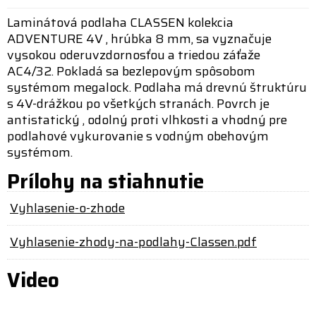
Laminátová podlaha CLASSEN kolekcia
ADVENTURE 4V , hrúbka 8 mm, sa vyznačuje
vysokou oderuvzdornosťou a triedou záťaže
AC4/32. Pokladá sa bezlepovým spôsobom
systémom megalock. Podlaha má drevnú štruktúru
s 4V-drážkou po všetkých stranách. Povrch je
antistatický , odolný proti vlhkosti a vhodný pre
podlahové vykurovanie s vodným obehovým
systémom.
Prílohy na stiahnutie
Vyhlasenie-o-zhode
Vyhlasenie-zhody-na-podlahy-Classen.pdf
Video