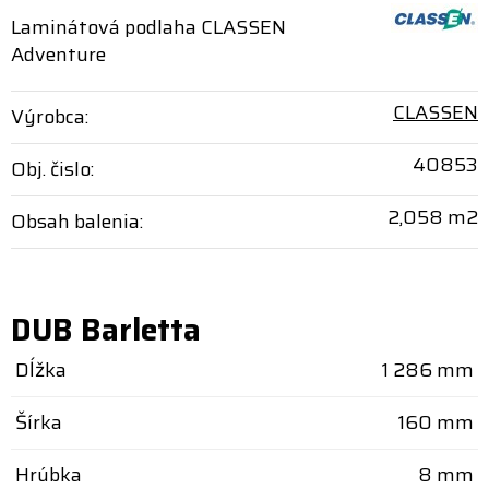
Laminátová podlaha CLASSEN
Adventure
CLASSEN
Výrobca:
40853
Obj. čislo:
2,058 m2
Obsah balenia:
DUB Barletta
Dĺžka
1 286 mm
Šírka
160 mm
Hrúbka
8 mm