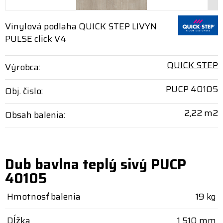
Vinylová podlaha QUICK STEP LIVYN
PULSE click V4
QUICK STEP
Výrobca:
PUCP 40105
Obj. čislo:
2,22 m2
Obsah balenia:
Dub bavlna teplý sivý PUCP
40105
Hmotnosť balenia
19 kg
Dĺžka
1 510 mm