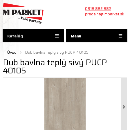
0918 882 882
predajna@mparket.sk
Katalóg
Menu
Úvod
Dub bavlna teplý sivý PUCP 40105
Dub bavlna teplý sivý PUCP
40105