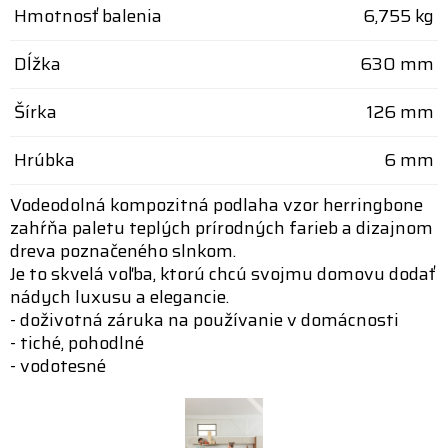
Hmotnosť balenia
6,755 kg
Dĺžka
630 mm
Šírka
126 mm
Hrúbka
6 mm
Vodeodolná kompozitná podlaha vzor herringbone
zahŕňa paletu teplých prírodných farieb a dizajnom
dreva poznačeného slnkom.
Je to skvelá voľba, ktorú chcú svojmu domovu dodať
nádych luxusu a elegancie.
- doživotná záruka na používanie v domácnosti
- tiché, pohodlné
- vodotesné