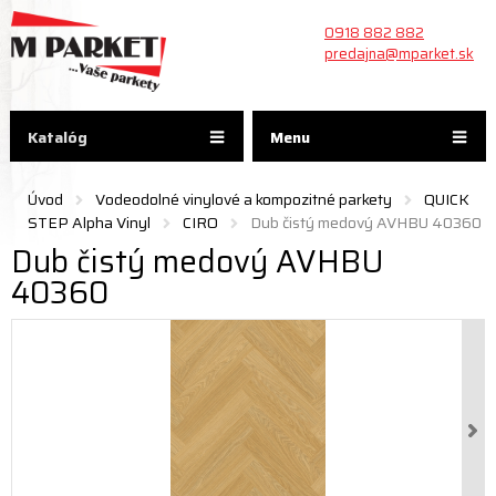
0918 882 882
predajna@mparket.sk
Katalóg
Menu
Úvod
Vodeodolné vinylové a kompozitné parkety
QUICK
STEP Alpha Vinyl
CIRO
Dub čistý medový AVHBU 40360
Dub čistý medový AVHBU
40360