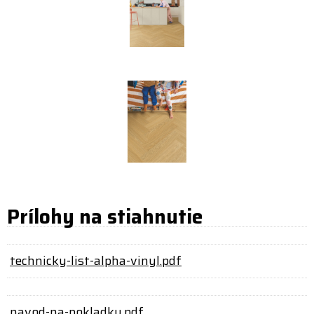
Prílohy na stiahnutie
technicky-list-alpha-vinyl.pdf
navod-na-pokladku.pdf