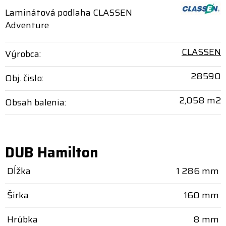
Laminátová podlaha CLASSEN
Adventure
CLASSEN
Výrobca:
28590
Obj. čislo:
2,058 m2
Obsah balenia:
DUB Hamilton
Dĺžka
1 286 mm
Šírka
160 mm
Hrúbka
8 mm