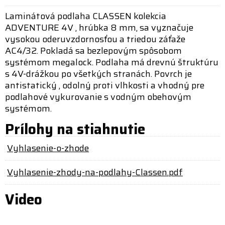
Laminátová podlaha CLASSEN kolekcia
ADVENTURE 4V , hrúbka 8 mm, sa vyznačuje
vysokou oderuvzdornosťou a triedou záťaže
AC4/32. Pokladá sa bezlepovým spôsobom
systémom megalock. Podlaha má drevnú štruktúru
s 4V-drážkou po všetkých stranách. Povrch je
antistatický , odolný proti vlhkosti a vhodný pre
podlahové vykurovanie s vodným obehovým
systémom.
Prílohy na stiahnutie
Vyhlasenie-o-zhode
Vyhlasenie-zhody-na-podlahy-Classen.pdf
Video