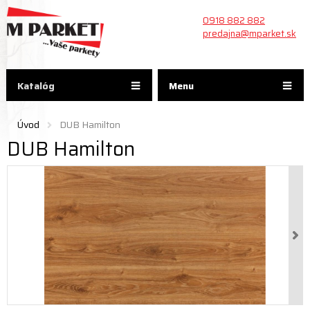
0918 882 882
predajna@mparket.sk
Katalóg
Menu
Úvod
DUB Hamilton
DUB Hamilton