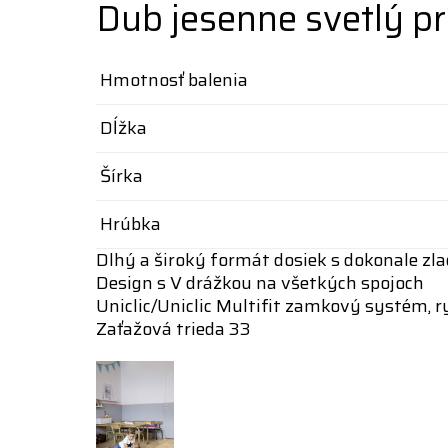
Dub jesenne svetlý 
Hmotnosť balenia
Dĺžka
Šírka
Hrúbka
Dlhý a široký formát dosiek s dokonale z
Design s V drážkou na všetkých spojoch
Uniclic/Uniclic Multifit zamkový systém, r
Zaťažová trieda 33