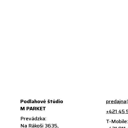
Podlahové štúdio
predajna
M PARKET
+421 45 
Prevádzka:
T-Mobile
Na Rákoši 3635,