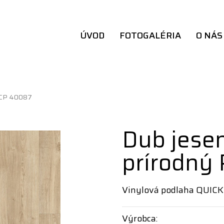
ÚVOD
FOTOGALÉRIA
O NÁS
PUCP 40087
Dub jese
prírodný
Vinylová podlaha QUICK
Výrobca: