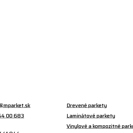
@mparket.sk
Drevené parkety
54 00 683
Laminátové parkety
:
Vinylové a kompozitné park