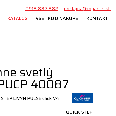
0918 882 882
predajna@mparket.sk
KATALÓG
VŠETKO O NÁKUPE
KONTAKT
nne svetlý
 PUCP 40087
 STEP LIVYN PULSE click V4
QUICK STEP