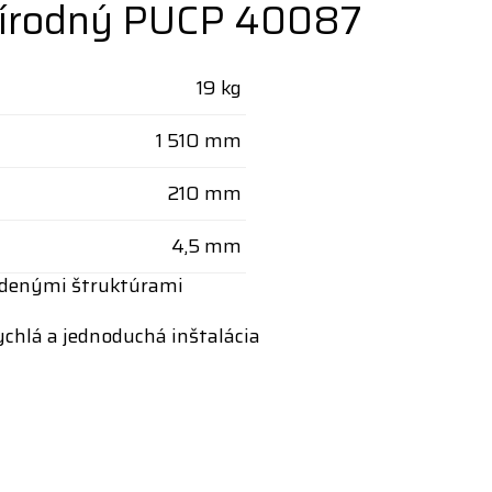
prírodný PUCP 40087
19 kg
1 510 mm
210 mm
4,5 mm
ladenými štruktúrami
ychlá a jednoduchá inštalácia