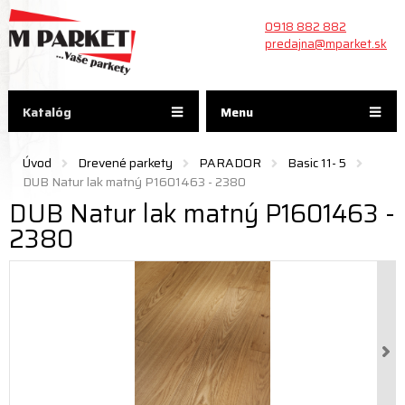
0918 882 882
predajna@mparket.sk
Katalóg
Menu
Úvod
Drevené parkety
PARADOR
Basic 11- 5
DUB Natur lak matný P1601463 - 2380
DUB Natur lak matný P1601463 -
2380