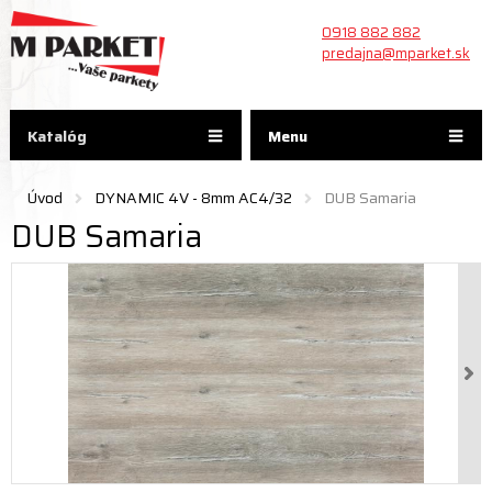
0918 882 882
predajna@mparket.sk
Katalóg
Menu
Úvod
DYNAMIC 4V - 8mm AC4/32
DUB Samaria
DUB Samaria