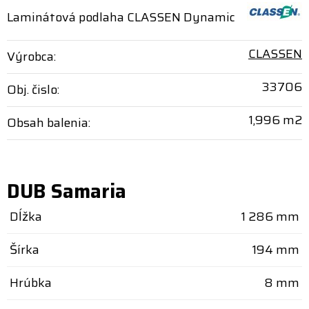
Laminátová podlaha CLASSEN Dynamic
CLASSEN
Výrobca:
33706
Obj. čislo:
1,996 m2
Obsah balenia:
DUB Samaria
Dĺžka
1 286 mm
Šírka
194 mm
Hrúbka
8 mm