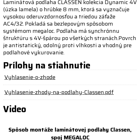
Laminátová podlaha CLASSEN kolekcia Dynamic 4V
(úzka lamela) o hrúbke 8 mm, ktorá sa vyznačuje
vysokou oderuvzdornosťou a triedou záťaže
AC4/32. Pokladá sa bezlepovým spôsobom
systémom megaloc. Podlaha má synchrónnu
štruktúru s 4V-špárou po všetkých stranách.Povrch
je antistatický, odolný proti vlhkosti a vhodný pre
podlahové vykurovanie.
Prílohy na stiahnutie
Vyhlasenie-o-zhode
Vyhlasenie-zhody-na-podlahy-Classen.pdf
Video
Spôsob montáže laminátovej podlahy Classen,
spoj MEGALOC