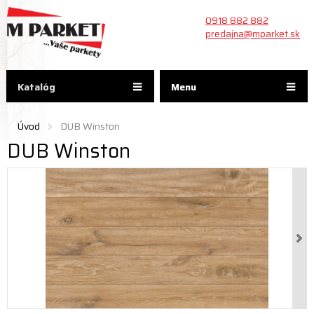
0918 882 882
predajna@mparket.sk
Katalóg
Menu
Úvod
DUB Winston
DUB Winston