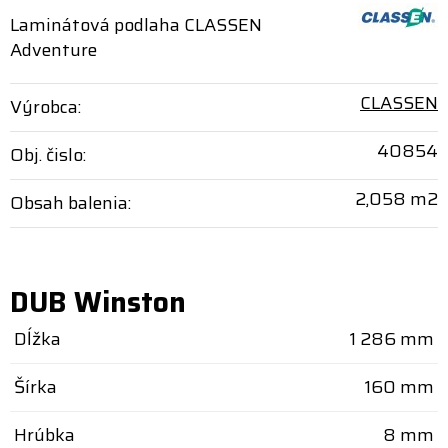
Laminátová podlaha CLASSEN
Adventure
CLASSEN
Výrobca:
40854
Obj. čislo:
2,058 m2
Obsah balenia:
DUB Winston
Dĺžka
1 286 mm
Šírka
160 mm
Hrúbka
8 mm