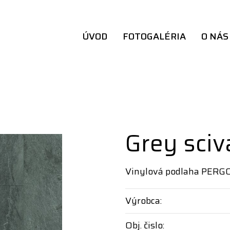
ÚVOD
FOTOGALÉRIA
O NÁS
Grey sciva
Vinylová podlaha PERG
Výrobca:
Obj. čislo: