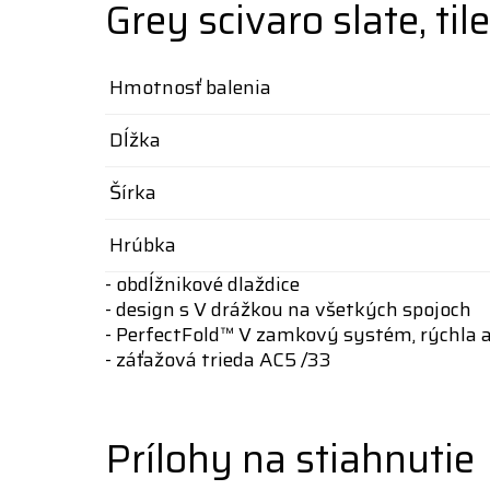
Grey scivaro slate, tile
Hmotnosť balenia
Dĺžka
Šírka
Hrúbka
- obdĺžnikové dlaždice
- design s V drážkou na všetkých spojoch
- PerfectFold™ V zamkový systém, rýchla a
- záťažová trieda AC5 /33
Prílohy na stiahnutie