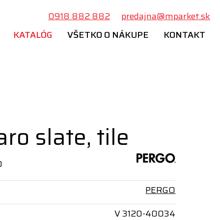
0918 882 882
predajna@mparket.sk
KATALÓG
VŠETKO O NÁKUPE
KONTAKT
ro slate, tile
O
PERGO
V 3120-40034