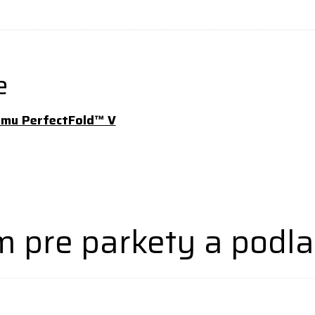
e
tému PerfectFold™ V
 pre parkety a podla