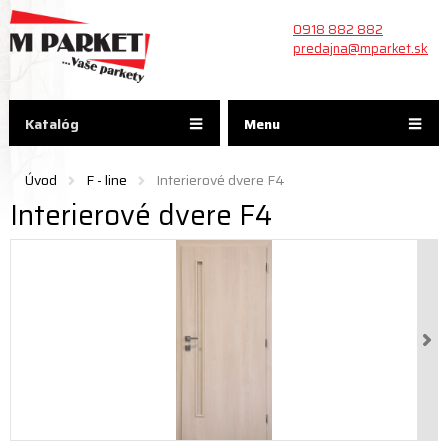
0918 882 882
predajna@mparket.sk
Katalóg
Menu
Úvod
F - line
Interierové dvere F4
Interierové dvere F4