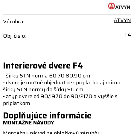
ATVYN
Výrobca:
F4
Obj. čislo:
Interierové dvere F4
- šírky STN norma 60,70,80,90 cm
- dvere je možné objednať bez príplatku aj mimo
šírky STN normy do šírky 90 cm
- atyp dvere od 90/1970 do 90/2170 a vyššie s
príplatkom
Doplňujúce informácie
MONTÁŽNE NÁVODY
Montážny návod na obložkovú zárubňu.