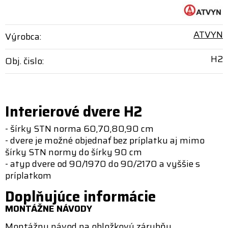
ATVYN
Výrobca:
H2
Obj. čislo:
Interierové dvere H2
- šírky STN norma 60,70,80,90 cm
- dvere je možné objednať bez príplatku aj mimo
šírky STN normy do šírky 90 cm
- atyp dvere od 90/1970 do 90/2170 a vyššie s
príplatkom
Doplňujúce informácie
MONTÁŽNE NÁVODY
Montážny návod na obložkovú zárubňu.