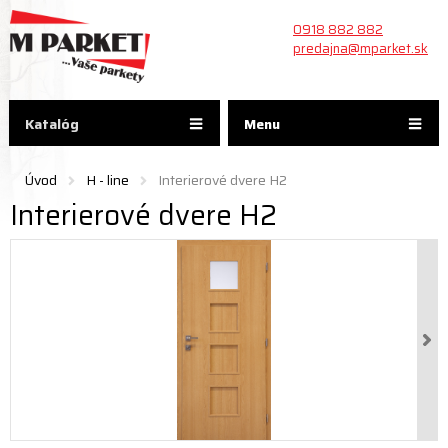
0918 882 882
predajna@mparket.sk
Katalóg
Menu
Úvod
H - line
Interierové dvere H2
Interierové dvere H2