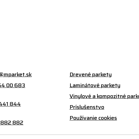
@mparket.sk
Drevené parkety
54 00 683
Laminátové parkety
:
Vinylové a kompozitné park
 441 844
Príslušenstvo
Používanie cookies
 882 882