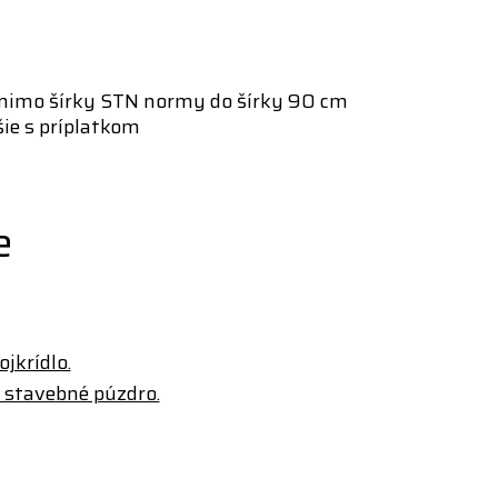
j mimo šírky STN normy do šírky 90 cm
ie s príplatkom
e
jkrídlo.
stavebné púzdro.