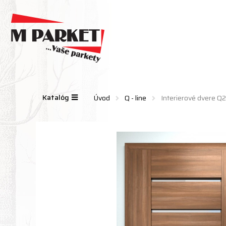
Katalóg
Úvod
Q - line
Interierové dvere Q2