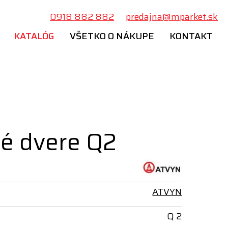
0918 882 882
predajna@mparket.sk
KATALÓG
VŠETKO O NÁKUPE
KONTAKT
vé dvere Q2
ATVYN
Q 2