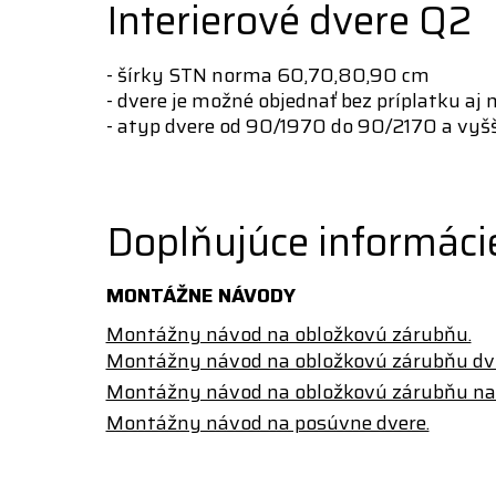
Interierové dvere Q2
- šírky STN norma 60,70,80,90 cm
- dvere je možné objednať bez príplatku a
- atyp dvere od 90/1970 do 90/2170 a vyšš
Doplňujúce informáci
MONTÁŽNE NÁVODY
Montážny návod na obložkovú zárubňu.
Montážny návod na obložkovú zárubňu dvo
Montážny návod na obložkovú zárubňu na 
Montážny návod na posúvne dvere.