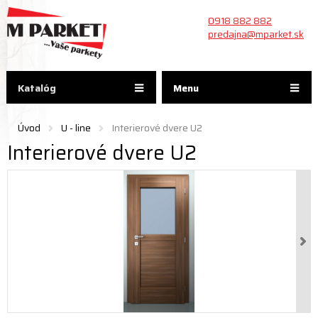
0918 882 882
predajna@mparket.sk
Katalóg
Menu
Úvod
U - line
Interierové dvere U2
Interierové dvere U2