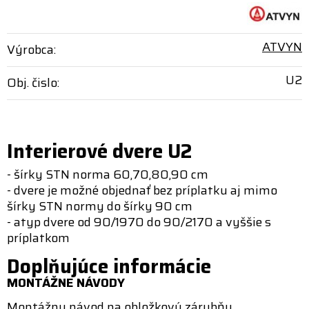
ATVYN
Výrobca:
U2
Obj. čislo:
Interierové dvere U2
- šírky STN norma 60,70,80,90 cm
- dvere je možné objednať bez príplatku aj mimo
šírky STN normy do šírky 90 cm
- atyp dvere od 90/1970 do 90/2170 a vyššie s
príplatkom
Doplňujúce informácie
MONTÁŽNE NÁVODY
Montážny návod na obložkovú zárubňu.