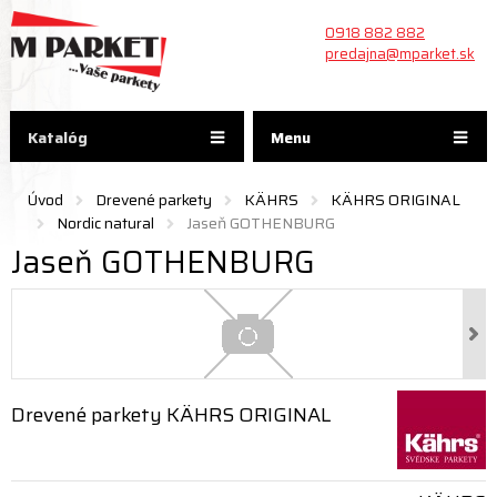
0918 882 882
predajna@mparket.sk
Katalóg
Menu
Úvod
Drevené parkety
KÄHRS
KÄHRS ORIGINAL
Nordic natural
Jaseň GOTHENBURG
Jaseň GOTHENBURG
Drevené parkety KÄHRS ORIGINAL