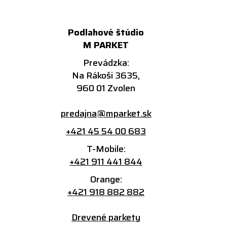
Podlahové štúdio
M PARKET
Prevádzka:
Na Rákoši 3635,
960 01 Zvolen
predajna@mparket.sk
+421 45 54 00 683
T-Mobile:
+421 911 441 844
Orange:
+421 918 882 882
Drevené parkety