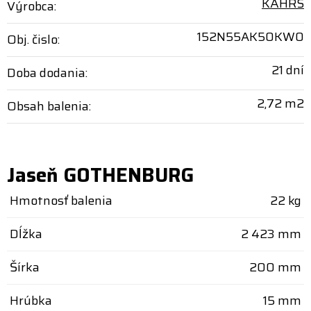
KÄHRS
Výrobca:
152N55AK50KW0
Obj. čislo:
21 dní
Doba dodania:
2,72 m2
Obsah balenia:
Jaseň GOTHENBURG
Hmotnosť balenia
22 kg
Dĺžka
2 423 mm
Šírka
200 mm
Hrúbka
15 mm