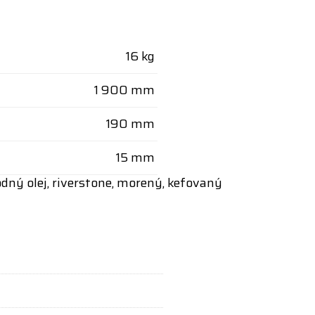
16 kg
1 900 mm
190 mm
15 mm
rodný olej, riverstone, morený, kefovaný