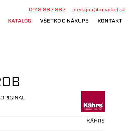
0918 882 882
predajna@mparket.sk
KATALÓG
VŠETKO O NÁKUPE
KONTAKT
ROB
 ORIGINAL
KÄHRS