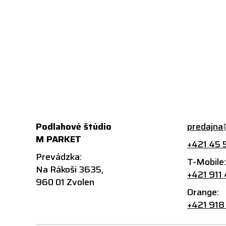
Podlahové štúdio
predajna
M PARKET
+421 45 
Prevádzka:
T-Mobile
Na Rákoši 3635,
+421 911
960 01 Zvolen
Orange:
+421 918