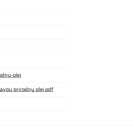
odny-olej
vou prirodny olej.pdf