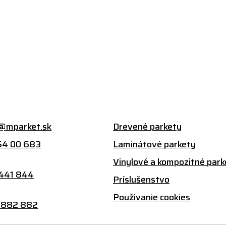
@mparket.sk
Drevené parkety
54 00 683
Laminátové parkety
:
Vinylové a kompozitné park
 441 844
Príslušenstvo
Používanie cookies
 882 882