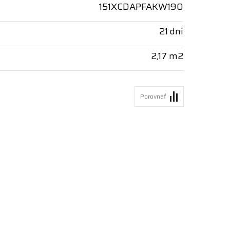
151XCDAPFAKW190
21 dní
2,17 m2
Porovnať