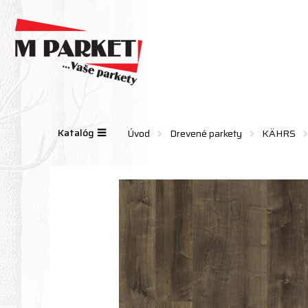
Katalóg
Úvod
Drevené parkety
KÄHRS