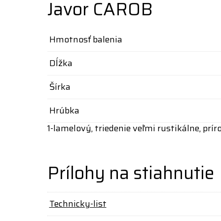
Javor CAROB
Hmotnosť balenia
Dĺžka
Šírka
Hrúbka
1-lamelový, triedenie veľmi rustikálne, prí
Prílohy na stiahnutie
Technicky-list