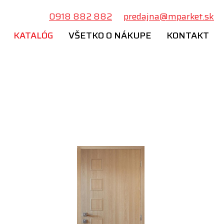
0918 882 882
predajna@mparket.sk
KATALÓG
VŠETKO O NÁKUPE
KONTAKT