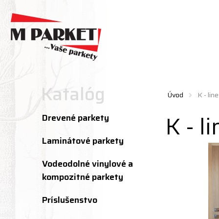
Katalóg
Úvod
K - line
K - l
Drevené parkety
Laminátové parkety
Vodeodolné vinylové a
kompozitné parkety
Príslušenstvo