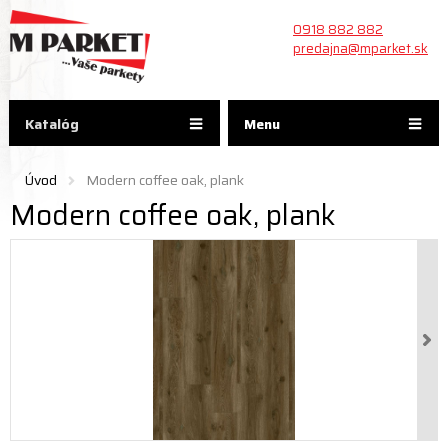
0918 882 882
predajna@mparket.sk
Katalóg
Menu
Úvod
Modern coffee oak, plank
Modern coffee oak, plank