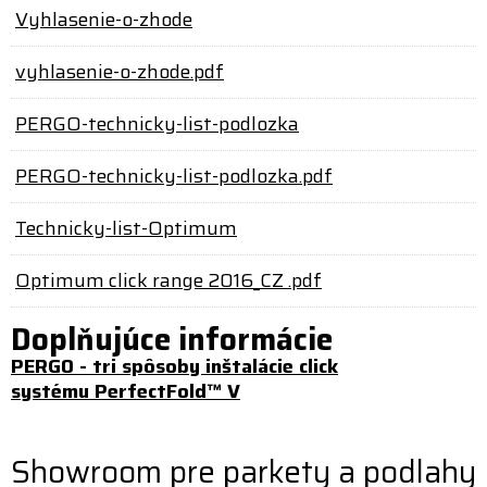
Vyhlasenie-o-zhode
vyhlasenie-o-zhode.pdf
PERGO-technicky-list-podlozka
PERGO-technicky-list-podlozka.pdf
Technicky-list-Optimum
Optimum click range 2016_CZ .pdf
Doplňujúce informácie
PERGO - tri spôsoby inštalácie click
systému PerfectFold™ V
Showroom pre parkety a podlahy