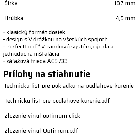
Šírka
187 mm
Hrúbka
4,5 mm
- klasický formát dosiek
- design s V drážkou na všetkých spojoch
- PerfectFold™ V zamkový systém, rýchla a
jednoduchá inštalácia
- záťažová trieda AC5 /33
Prílohy na stiahnutie
technicky-list-pre-pokladku-na-podlahove-kurenie
Technicky-list-pre-podlahove-kurenie.pdf
Zlozenie-vinyl-optimum-click
Zlozenie-vinyl-Optimum.pdf