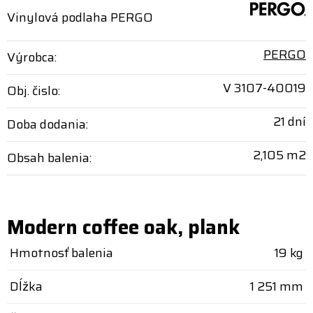
Vinylová podlaha PERGO
PERGO
Výrobca:
V 3107-40019
Obj. čislo:
21 dní
Doba dodania:
2,105 m2
Obsah balenia:
Modern coffee oak, plank
Hmotnosť balenia
19 kg
Dĺžka
1 251 mm