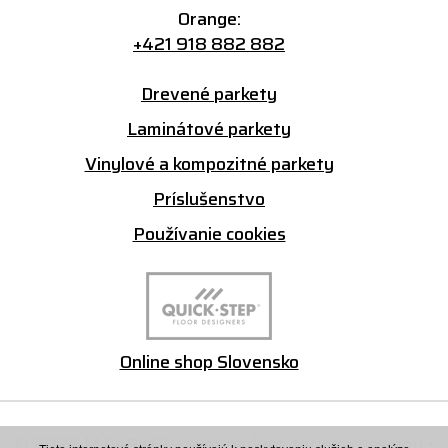
Orange:
+421 918 882 882
Drevené parkety
Laminátové parkety
Vinylové a kompozitné parkety
Príslušenstvo
Používanie cookies
Online shop Slovensko
© 2026 M PARKET - svet parkiet, farieb a designu •