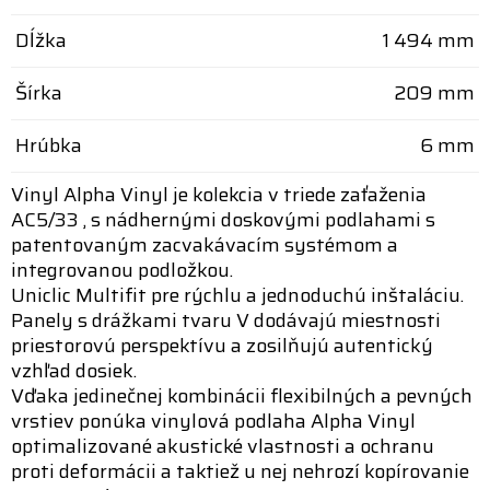
Dĺžka
1 494 mm
Šírka
209 mm
Hrúbka
6 mm
Vinyl Alpha Vinyl je kolekcia v triede zaťaženia
AC5/33 , s nádhernými doskovými podlahami s
patentovaným zacvakávacím systémom a
integrovanou podložkou.
Uniclic Multifit pre rýchlu a jednoduchú inštaláciu.
Panely s drážkami tvaru V dodávajú miestnosti
priestorovú perspektívu a zosilňujú autentický
vzhľad dosiek.
Vďaka jedinečnej kombinácii flexibilných a pevných
vrstiev ponúka vinylová podlaha Alpha Vinyl
optimalizované akustické vlastnosti a ochranu
proti deformácii a taktiež u nej nehrozí kopírovanie