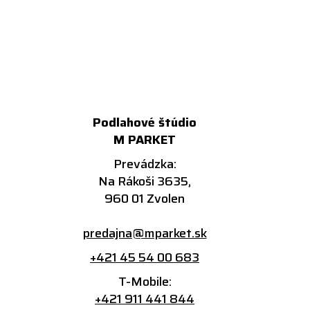
Podlahové štúdio
M PARKET
Prevádzka:
Na Rákoši 3635,
960 01 Zvolen
predajna@mparket.sk
+421 45 54 00 683
T-Mobile:
+421 911 441 844