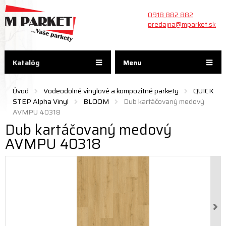
0918 882 882
predajna@mparket.sk
Katalóg
Menu
Úvod
Vodeodolné vinylové a kompozitné parkety
QUICK
STEP Alpha Vinyl
BLOOM
Dub kartáčovaný medový
AVMPU 40318
Dub kartáčovaný medový
AVMPU 40318