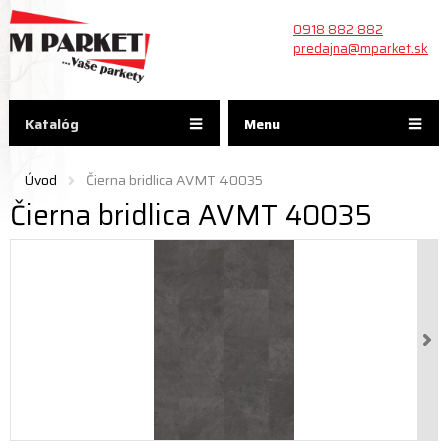
0918 882 882
predajna@mparket.sk
Katalóg
Menu
Úvod
Čierna bridlica AVMT 40035
Čierna bridlica AVMT 40035