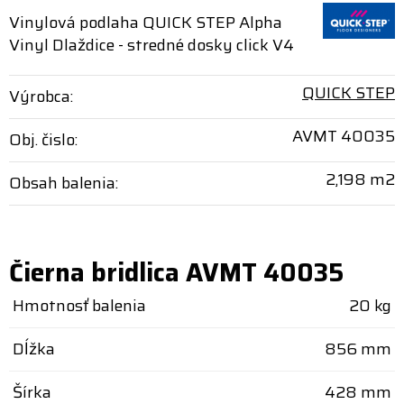
Vinylová podlaha QUICK STEP Alpha
Vinyl Dlaždice - stredné dosky click V4
QUICK STEP
Výrobca:
AVMT 40035
Obj. čislo:
2,198 m2
Obsah balenia:
Čierna bridlica AVMT 40035
Hmotnosť balenia
20 kg
Dĺžka
856 mm
Šírka
428 mm