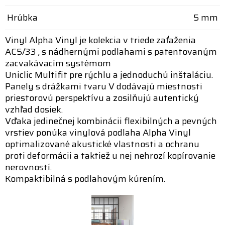
Hrúbka
5 mm
Vinyl Alpha Vinyl je kolekcia v triede zaťaženia
AC5/33 , s nádhernými podlahami s patentovaným
zacvakávacím systémom
Uniclic Multifit pre rýchlu a jednoduchú inštaláciu.
Panely s drážkami tvaru V dodávajú miestnosti
priestorovú perspektívu a zosilňujú autentický
vzhľad dosiek.
Vďaka jedinečnej kombinácii flexibilných a pevných
vrstiev ponúka vinylová podlaha Alpha Vinyl
optimalizované akustické vlastnosti a ochranu
proti deformácii a taktiež u nej nehrozí kopírovanie
nerovností.
Kompaktibilná s podlahovým kúrením.