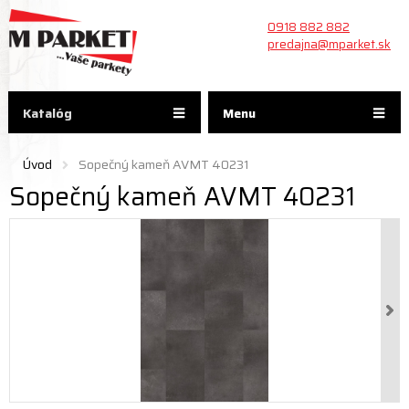
0918 882 882
predajna@mparket.sk
Katalóg
Menu
Úvod
Sopečný kameň AVMT 40231
Sopečný kameň AVMT 40231