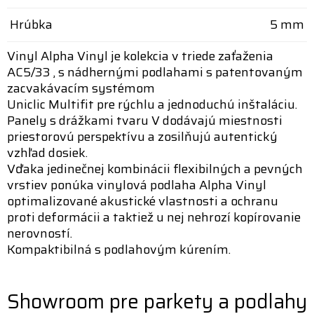
Hrúbka
5 mm
Vinyl Alpha Vinyl je kolekcia v triede zaťaženia
AC5/33 , s nádhernými podlahami s patentovaným
zacvakávacím systémom
Uniclic Multifit pre rýchlu a jednoduchú inštaláciu.
Panely s drážkami tvaru V dodávajú miestnosti
priestorovú perspektívu a zosilňujú autentický
vzhľad dosiek.
Vďaka jedinečnej kombinácii flexibilných a pevných
vrstiev ponúka vinylová podlaha Alpha Vinyl
optimalizované akustické vlastnosti a ochranu
proti deformácii a taktiež u nej nehrozí kopírovanie
nerovností.
Kompaktibilná s podlahovým kúrením.
Showroom pre parkety a podlahy