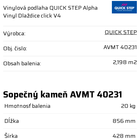
Vinylová podlaha QUICK STEP Alpha
Vinyl Dlaždice click V4
QUICK STEP
Výrobca:
AVMT 40231
Obj. čislo:
2,198 m2
Obsah balenia:
Sopečný kameň AVMT 40231
Hmotnosť balenia
20 kg
Dĺžka
856 mm
Šírka
428 mm