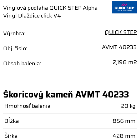
Vinylová podlaha QUICK STEP Alpha
Vinyl Dlaždice click V4
QUICK STEP
Výrobca:
AVMT 40233
Obj. čislo:
2,198 m2
Obsah balenia:
Škoricový kameň AVMT 40233
Hmotnosť balenia
20 kg
Dĺžka
856 mm
Šírka
428 mm