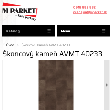
0918 882 882
predajna@mparket.sk
Katalóg
Menu
Úvod
Škoricový kameň AVMT 40233
Škoricový kameň AVMT 40233