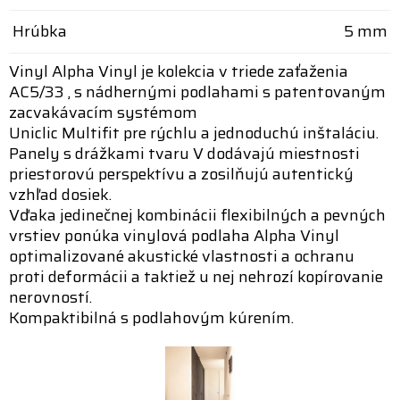
Hrúbka
5 mm
Vinyl Alpha Vinyl je kolekcia v triede zaťaženia
AC5/33 , s nádhernými podlahami s patentovaným
zacvakávacím systémom
Uniclic Multifit pre rýchlu a jednoduchú inštaláciu.
Panely s drážkami tvaru V dodávajú miestnosti
priestorovú perspektívu a zosilňujú autentický
vzhľad dosiek.
Vďaka jedinečnej kombinácii flexibilných a pevných
vrstiev ponúka vinylová podlaha Alpha Vinyl
optimalizované akustické vlastnosti a ochranu
proti deformácii a taktiež u nej nehrozí kopírovanie
nerovností.
Kompaktibilná s podlahovým kúrením.