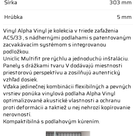
Šírka
303 mm
Hrúbka
5 mm
Vinyl Alpha Vinyl je kolekcia v triede zaťaženia
AC5/33 , s nádhernými podlahami s patentovaným
zacvakávacím systémom s integrovanou
podložkou.
Uniclic Multifit pre rýchlu a jednoduchú inštaláciu.
Panely s drážkami tvaru V dodávajú miestnosti
priestorovú perspektívu a zosilňujú autentický
vzhľad dosiek.
Vďaka jedinečnej kombinácii flexibilných a pevných
vrstiev ponúka vinylová podlaha Alpha Vinyl
optimalizované akustické vlastnosti a ochranu
proti deformácii a taktiež u nej nehrozí kopírovanie
nerovností.
Kompaktibilná s podlahovým kúrením.