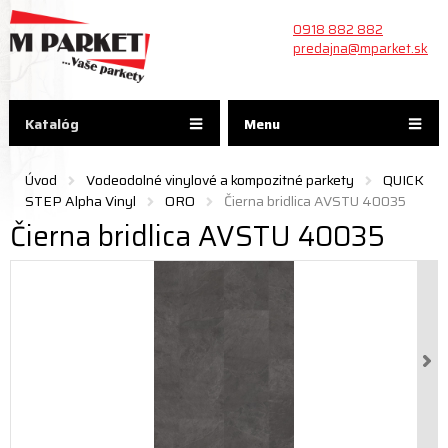
0918 882 882
predajna@mparket.sk
Katalóg
Menu
Úvod
Vodeodolné vinylové a kompozitné parkety
QUICK
STEP Alpha Vinyl
ORO
Čierna bridlica AVSTU 40035
Čierna bridlica AVSTU 40035