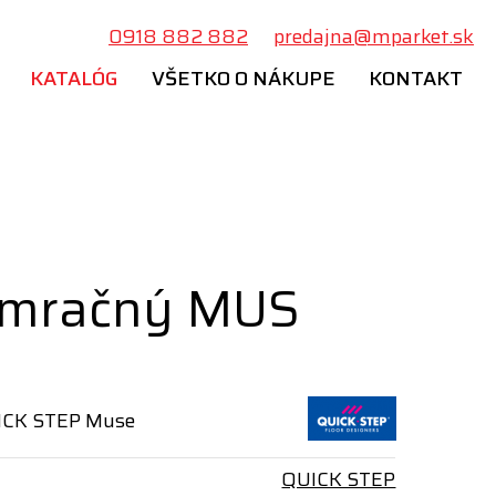
0918 882 882
predajna@mparket.sk
KATALÓG
VŠETKO O NÁKUPE
KONTAKT
úmračný MUS
ICK STEP Muse
QUICK STEP