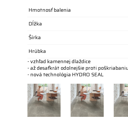
Hmotnosť balenia
Dĺžka
Šírka
Hrúbka
- vzhľad kamennej dlaždice
- až desaťkrát odolnejšie proti poškriab
- nová technológia HYDRO SEAL