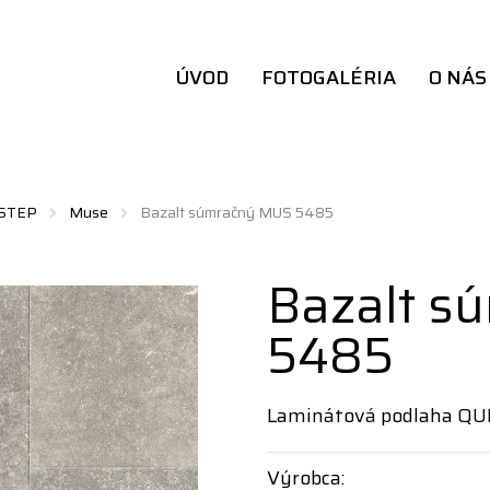
ÚVOD
FOTOGALÉRIA
O NÁS
 STEP
Muse
Bazalt súmračný MUS 5485
Bazalt s
5485
Laminátová podlaha QU
Výrobca: