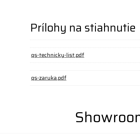
Prílohy na stiahnutie
qs-technicky-list.pdf
qs-zaruka.pdf
Showroom