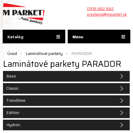
0918 882 882
predajna@mparket.sk
Katalóg
Menu
Úvod
Laminátové parkety
PARADOR
Laminátové parkety PARADOR
Basic
Classic
Trendtime
Edition
Hydron