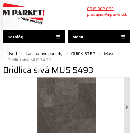
0918 882 882
predajna@mparket.sk
Katalóg
Menu
Úvod
Laminátové parkety
QUICK STEP
Muse
Bridlica sivá MUS 5493
Bridlica sivá MUS 5493