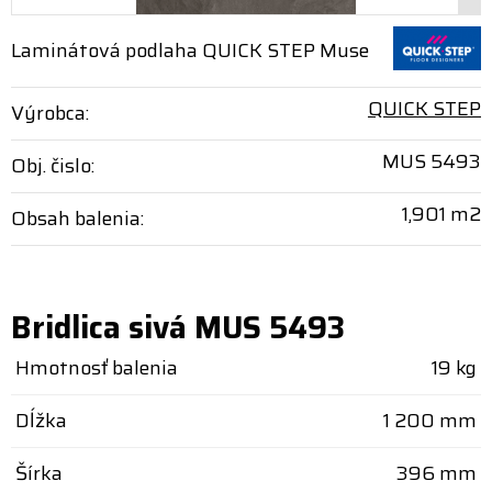
Laminátová podlaha QUICK STEP Muse
QUICK STEP
Výrobca:
MUS 5493
Obj. čislo:
1,901 m2
Obsah balenia:
Bridlica sivá MUS 5493
Hmotnosť balenia
19 kg
Dĺžka
1 200 mm
Šírka
396 mm