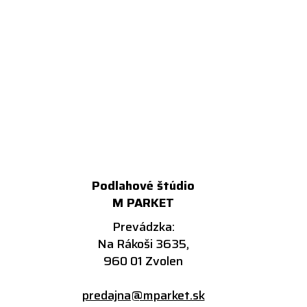
Podlahové štúdio
M PARKET
Prevádzka:
Na Rákoši 3635,
960 01 Zvolen
predajna@mparket.sk