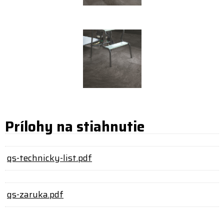
Prílohy na stiahnutie
qs-technicky-list.pdf
qs-zaruka.pdf