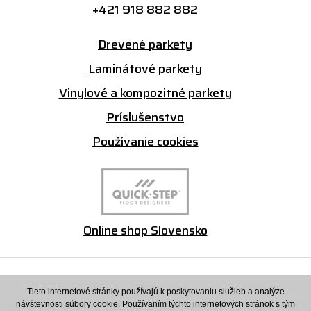
+421 918 882 882
Drevené parkety
Laminátové parkety
Vinylové a kompozitné parkety
Príslušenstvo
Používanie cookies
Online shop Slovensko
© 2026 M PARKET - svet parkiet, farieb a designu •
Tieto internetové stránky používajú k poskytovaniu služieb a analýze
tvorba eshopu cez UNIobchod
,
webhosting
spoločnosti
návštevnosti súbory cookie. Používaním týchto internetových stránok s tým