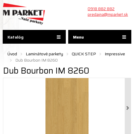
0918 882 882
predajna@mparket.sk
Katalóg
Menu
Úvod
Laminátové parkety
QUICK STEP
Impressive
Dub Bourbon IM 8260
Dub Bourbon IM 8260