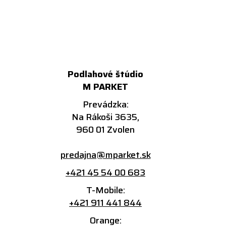
Podlahové štúdio
M PARKET
Prevádzka:
Na Rákoši 3635,
960 01 Zvolen
predajna@mparket.sk
+421 45 54 00 683
T-Mobile:
+421 911 441 844
Orange: