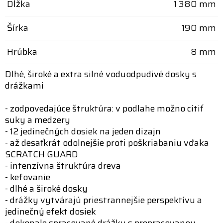
Dĺžka
1 380 mm
Šírka
190 mm
Hrúbka
8 mm
Dlhé, široké a extra silné voduodpudivé dosky s
drážkami
- zodpovedajúce štruktúra: v podlahe možno cítiť
suky a medzery
- 12 jedinečných dosiek na jeden dizajn
- až desaťkrát odolnejšie proti poškriabaniu vďaka
SCRATCH GUARD
- intenzívna štruktúra dreva
- kefovanie
- dlhé a široké dosky
- drážky vytvárajú priestrannejšie perspektívu a
jedinečný efekt dosiek
- dokonale spracované drážky s prepracovanou