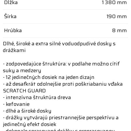
Dĺžka
1 380 mm
Šírka
190 mm
Hrúbka
8 mm
Dlhé, široké a extra silné voduodpudivé dosky s
drážkami
- zodpovedajúce štruktúra: v podlahe možno cítiť
suky a medzery
- 12 jedinečných dosiek na jeden dizajn
- až desaťkrát odolnejšie proti poškriabaniu vďaka
SCRATCH GUARD
- intenzívna štruktúra dreva
- kefovanie
- dlhé a široké dosky
- drážky vytvárajú priestrannejšie perspektívu a
jedinečný efekt dosiek
- dokonale spracované drážky s prepracovanou