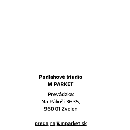
Podlahové štúdio
M PARKET
Prevádzka:
Na Rákoši 3635,
960 01 Zvolen
predajna@mparket.sk