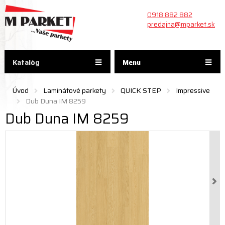
0918 882 882
predajna@mparket.sk
Katalóg
Menu
Úvod
Laminátové parkety
QUICK STEP
Impressive
Dub Duna IM 8259
Dub Duna IM 8259