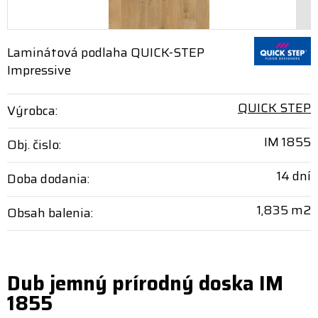
Laminátová podlaha QUICK-STEP
Impressive
QUICK STEP
Výrobca:
IM 1855
Obj. čislo:
14 dní
Doba dodania:
1,835 m2
Obsah balenia:
Dub jemný prírodný doska IM
1855