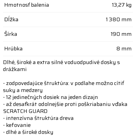
Hmotnosť balenia
13,27 kg
Dĺžka
1 380 mm
Šírka
190 mm
Hrúbka
8 mm
Dlhé, široké a extra silné voduodpudivé dosky s
drážkami
- zodpovedajúce štruktúra: v podlahe možno cítiť
suky a medzery
- 12 jedinečných dosiek na jeden dizajn
- až desaťkrát odolnejšie proti poškriabaniu vďaka
SCRATCH GUARD
- intenzívna štruktúra dreva
- kefovanie
- dlhé a široké dosky