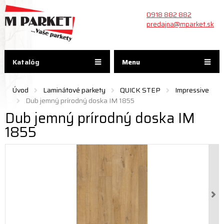
0918 882 882
predajna@mparket.sk
Katalóg
Menu
Úvod
Laminátové parkety
QUICK STEP
Impressive
Dub jemný prírodný doska IM 1855
Dub jemný prírodný doska IM
1855