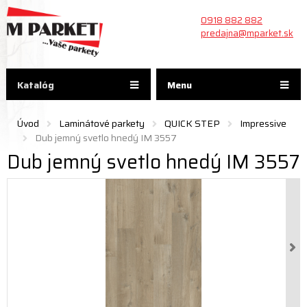
0918 882 882
predajna@mparket.sk
Katalóg
Menu
Úvod
Laminátové parkety
QUICK STEP
Impressive
Dub jemný svetlo hnedý IM 3557
Dub jemný svetlo hnedý IM 3557