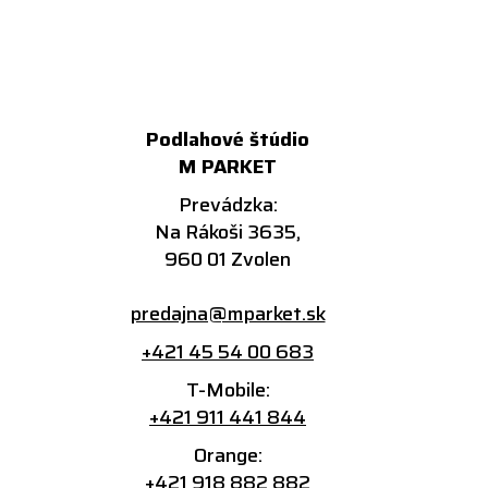
Podlahové štúdio
M PARKET
Prevádzka:
Na Rákoši 3635,
960 01 Zvolen
predajna@mparket.sk
+421 45 54 00 683
T-Mobile:
+421 911 441 844
Orange:
+421 918 882 882