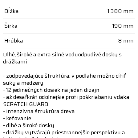
Dĺžka
1 380 mm
Šírka
190 mm
Hrúbka
8 mm
Dlhé, široké a extra silné voduodpudivé dosky s
drážkami
- zodpovedajúce štruktúra: v podlahe možno cítiť
suky a medzery
- 12 jedinečných dosiek na jeden dizajn
- až desaťkrát odolnejšie proti poškriabaniu vďaka
SCRATCH GUARD
- intenzívna štruktúra dreva
- kefovanie
- dlhé a široké dosky
- drážky vytvárajú priestrannejšie perspektívu a