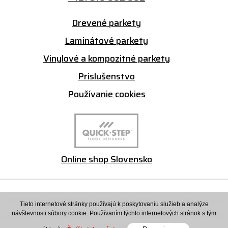
Drevené parkety
Laminátové parkety
Vinylové a kompozitné parkety
Príslušenstvo
Používanie cookies
Online shop Slovensko
© 2026 M PARKET - svet parkiet, farieb a designu •
Tieto internetové stránky používajú k poskytovaniu služieb a analýze
tvorba eshopu cez UNIobchod
,
webhosting
spoločnosti
návštevnosti súbory cookie. Používaním týchto internetových stránok s tým
WEBYGROUP