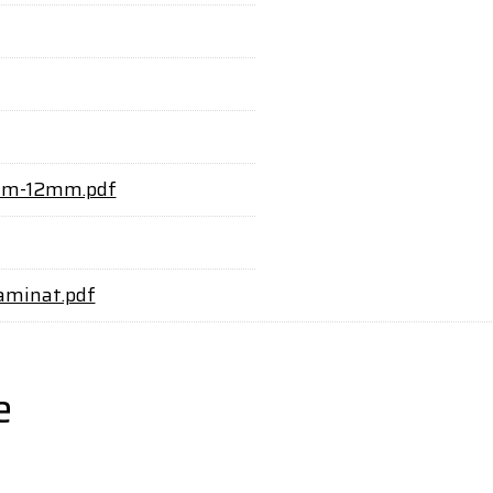
mm-12mm.pdf
aminat.pdf
e