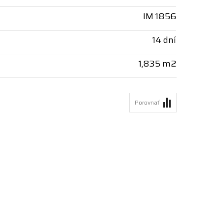
IM 1856
14 dní
1,835 m2
Porovnať