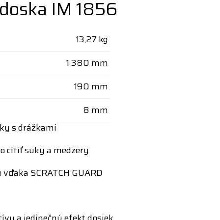
 doska IM 1856
13,27 kg
1 380 mm
190 mm
8 mm
sky s drážkami
o cítiť suky a medzery
aniu vďaka SCRATCH GUARD
tívu a jedinečný efekt dosiek