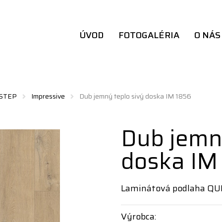
ÚVOD
FOTOGALÉRIA
O NÁS
 STEP
Impressive
Dub jemný teplo sivý doska IM 1856
Dub jemný
doska IM
Laminátová podlaha QU
Výrobca: