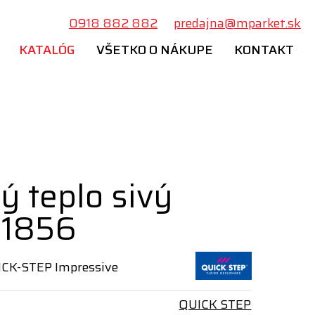
0918 882 882
predajna@mparket.sk
KATALÓG
VŠETKO O NÁKUPE
KONTAKT
 teplo sivý
 1856
ICK-STEP Impressive
QUICK STEP