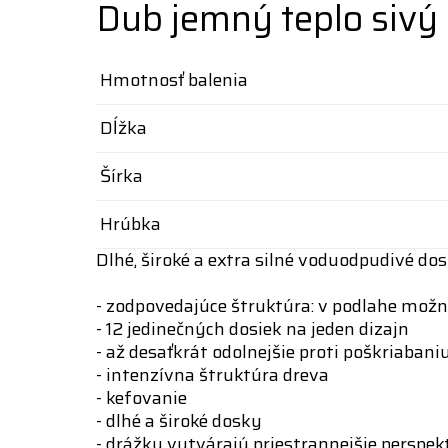
Dub jemný teplo sivý
Hmotnosť balenia
Dĺžka
Šírka
Hrúbka
Dlhé, široké a extra silné voduodpudivé do
- zodpovedajúce štruktúra: v podlahe možn
- 12 jedinečných dosiek na jeden dizajn
- až desaťkrát odolnejšie proti poškriab
- intenzívna štruktúra dreva
- kefovanie
- dlhé a široké dosky
- drážky vytvárajú priestrannejšie perspek