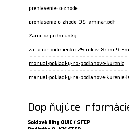
prehlasenie- o-zhode
prehlasenie-o-zhode-QS-laminat.pdf
Zarucne-podmienky
zarucne-podmienky-25-rokov-8mm-9-5
manual-pokladky-na-podlahove-kurenie
manual-pokladky-na-podlahove-kurenie-l
Doplňujúce informáci
Soklové lišty QUICK STEP