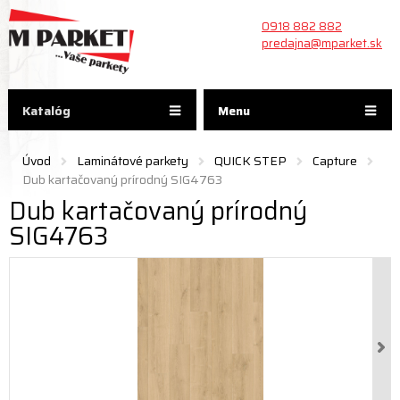
0918 882 882
predajna@mparket.sk
Katalóg
Menu
Úvod
Laminátové parkety
QUICK STEP
Capture
Dub kartačovaný prírodný SIG4763
Dub kartačovaný prírodný
SIG4763