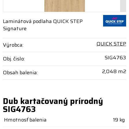
Laminátová podlaha QUICK STEP
Signature
QUICK STEP
Výrobca:
SIG4763
Obj. čislo:
2,048 m2
Obsah balenia:
Dub kartačovaný prírodný
SIG4763
Hmotnosť balenia
19 kg