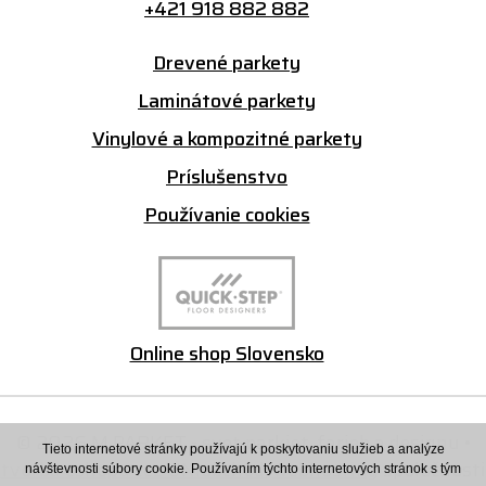
+421 918 882 882
Drevené parkety
Laminátové parkety
Vinylové a kompozitné parkety
Príslušenstvo
Používanie cookies
Online shop Slovensko
© 2026 M PARKET - svet parkiet, farieb a designu •
Tieto internetové stránky používajú k poskytovaniu služieb a analýze
tvorba eshopu cez UNIobchod
,
webhosting
spoločnosti
návštevnosti súbory cookie. Používaním týchto internetových stránok s tým