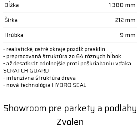
Dĺžka
1 380 mm
Šírka
212 mm
Hrúbka
9 mm
- realistické, ostré okraje pozdĺž prasklín
- prepracovaná štruktúra zo 64 rôznych hĺbok
- až desaťkrát odolnejšie proti poškriabaniu vďaka
SCRATCH GUARD
- intenzívna štruktúra dreva
- nová technológia HYDRO SEAL
Showroom pre parkety a podlahy
Zvolen