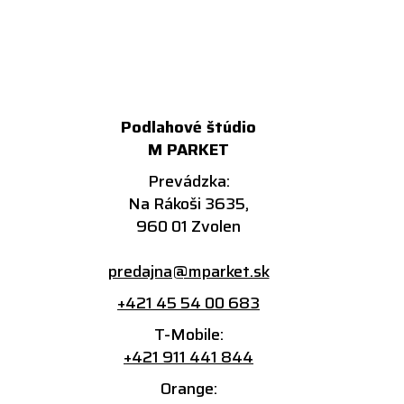
Podlahové štúdio
M PARKET
Prevádzka:
Na Rákoši 3635,
960 01 Zvolen
predajna@mparket.sk
+421 45 54 00 683
T-Mobile:
+421 911 441 844
Orange: