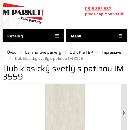
0918 882 882
predajna@mparket.sk
Katalóg
Menu
Úvod
Laminátové parkety
QUICK STEP
Impressive
Dub klasický svetlý s patinou IM 3559
Dub klasický svetlý s patinou IM
3559