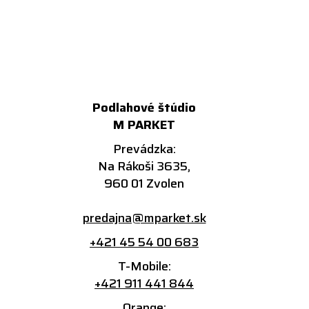
Podlahové štúdio
M PARKET
Prevádzka:
Na Rákoši 3635,
960 01 Zvolen
predajna@mparket.sk
+421 45 54 00 683
T-Mobile:
+421 911 441 844
Orange: