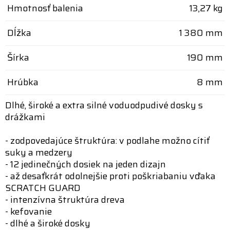
Hmotnosť balenia
13,27 kg
Dĺžka
1 380 mm
Šírka
190 mm
Hrúbka
8 mm
Dlhé, široké a extra silné voduodpudivé dosky s
drážkami
- zodpovedajúce štruktúra: v podlahe možno cítiť
suky a medzery
- 12 jedinečných dosiek na jeden dizajn
- až desaťkrát odolnejšie proti poškriabaniu vďaka
SCRATCH GUARD
- intenzívna štruktúra dreva
- kefovanie
- dlhé a široké dosky