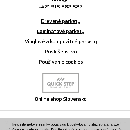
+421 918 882 882
Drevené parkety
Laminátové parkety
Vinylové a kompozitné parkety
Príslušenstvo
Používanie cookies
Online shop Slovensko
© 2026 M PARKET - svet parkiet, farieb a designu •
Tieto internetové stránky používajú k poskytovaniu služieb a analýze
tvorba eshopu cez UNIobchod
,
webhosting
spoločnosti
návštevnosti súbory cookie. Používaním týchto internetových stránok s tým