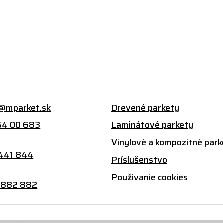
@mparket.sk
Drevené parkety
54 00 683
Laminátové parkety
:
Vinylové a kompozitné park
 441 844
Príslušenstvo
Používanie cookies
 882 882