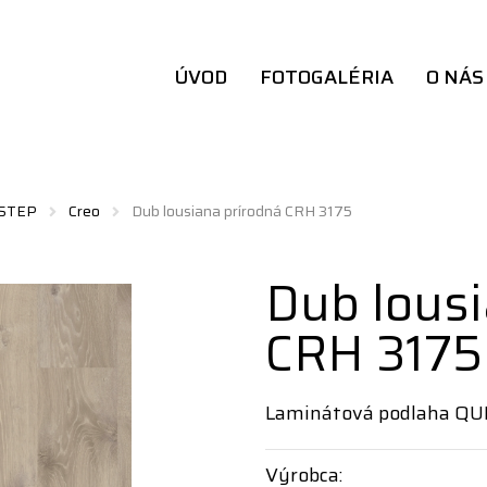
ÚVOD
FOTOGALÉRIA
O NÁS
 STEP
Creo
Dub lousiana prírodná CRH 3175
Dub lousi
CRH 3175
Laminátová podlaha QU
Výrobca: