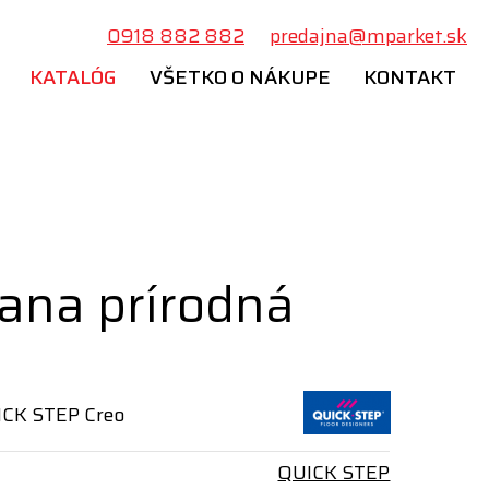
0918 882 882
predajna@mparket.sk
KATALÓG
VŠETKO O NÁKUPE
KONTAKT
ana prírodná
ICK STEP Creo
QUICK STEP