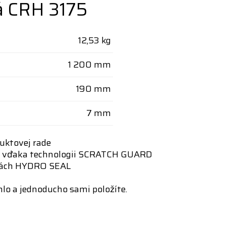
á CRH 3175
12,53 kg
1 200 mm
190 mm
7 mm
duktovej rade
niu vďaka technologii SCRATCH GUARD
inách HYDRO SEAL
lo a jednoducho sami položíte.