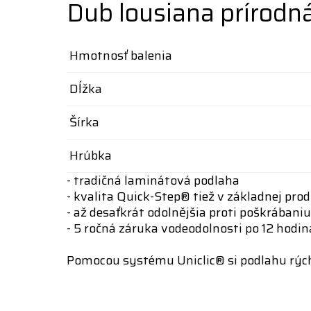
Dub lousiana prírodn
Hmotnosť balenia
Dĺžka
Šírka
Hrúbka
- tradičná laminátová podlaha
- kvalita Quick-Step® tiež v základnej pro
- až desaťkrát odolnějšia proti poškrába
- 5 ročná záruka vodeodolnosti po 12 hod
Pomocou systému Uniclic® si podlahu rých