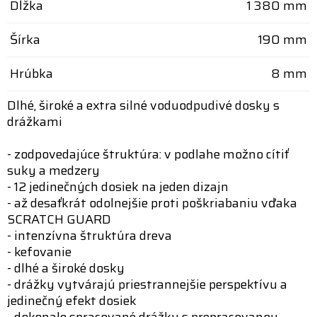
Dĺžka
1 380 mm
Šírka
190 mm
Hrúbka
8 mm
Dlhé, široké a extra silné voduodpudivé dosky s
drážkami
- zodpovedajúce štruktúra: v podlahe možno cítiť
suky a medzery
- 12 jedinečných dosiek na jeden dizajn
- až desaťkrát odolnejšie proti poškriabaniu vďaka
SCRATCH GUARD
- intenzívna štruktúra dreva
- kefovanie
- dlhé a široké dosky
- drážky vytvárajú priestrannejšie perspektívu a
jedinečný efekt dosiek
- dokonale spracované drážky s prepracovanou