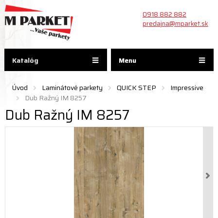
0918 882 882
predajna@mparket.sk
Katalóg
Menu
Úvod
Laminátové parkety
QUICK STEP
Impressive
Dub Ražný IM 8257
Dub Ražný IM 8257