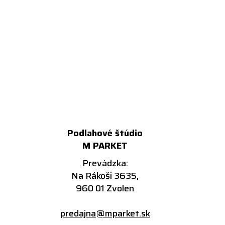
Podlahové štúdio
M PARKET
Prevádzka:
Na Rákoši 3635,
960 01 Zvolen
predajna@mparket.sk