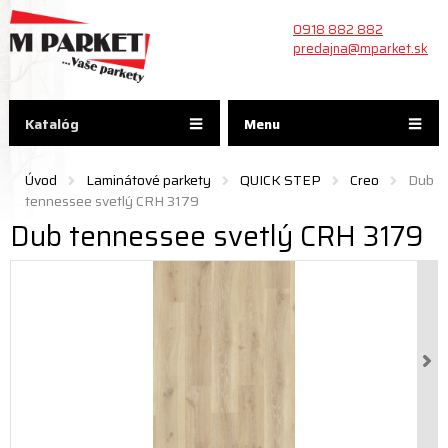
0918 882 882
predajna@mparket.sk
Katalóg
Menu
Úvod
Laminátové parkety
QUICK STEP
Creo
Dub
tennessee svetlý CRH 3179
Dub tennessee svetlý CRH 3179