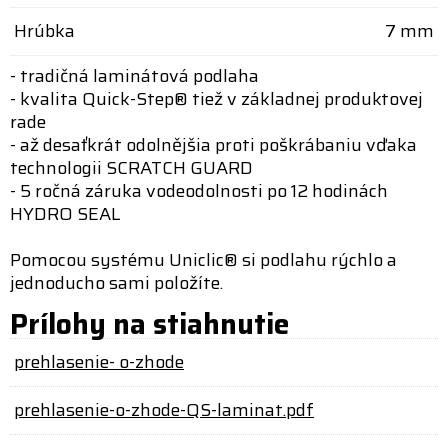
Hrúbka
7 mm
- tradičná laminátová podlaha
- kvalita Quick-Step® tiež v základnej produktovej
rade
- až desaťkrát odolnějšia proti poškrábaniu vďaka
technologii SCRATCH GUARD
- 5 ročná záruka vodeodolnosti po 12 hodinách
HYDRO SEAL
Pomocou systému Uniclic® si podlahu rýchlo a
jednoducho sami položíte.
Prílohy na stiahnutie
prehlasenie- o-zhode
prehlasenie-o-zhode-QS-laminat.pdf