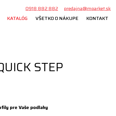
0918 882 882
predajna@mparket.sk
KATALÓG
VŠETKO O NÁKUPE
KONTAKT
 QUICK STEP
ofily pre Vaše podlahy