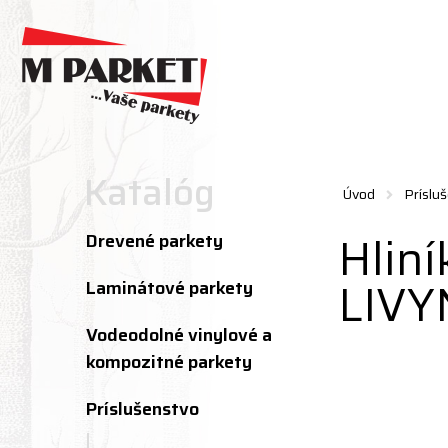
Katalóg
Úvod
Príslu
Hlin
Drevené parkety
LIVY
Laminátové parkety
Vodeodolné vinylové a
kompozitné parkety
Príslušenstvo