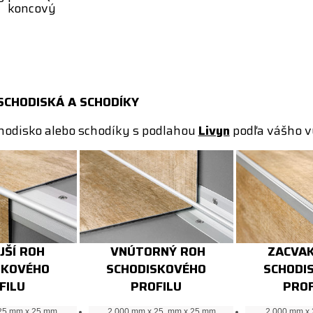
koncový
SCHODISKÁ A SCHODÍKY
chodisko alebo schodíky s podlahou
Livyn
podľa vášho v
JŠÍ ROH
VNÚTORNÝ ROH
ZACVAK
SKOVÉHO
SCHODISKOVÉHO
SCHODI
FILU
PROFILU
PROF
25 mm x 25 mm
2 000 mm x 25 mm x 25 mm
2 000 mm x