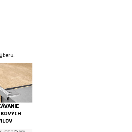
ýberu.
ÁVANIE
SKOVÝCH
ILOV
 25 mm x 25 mm