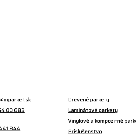
@mparket.sk
Drevené parkety
54 00 683
Laminátové parkety
:
Vinylové a kompozitné park
 441 844
Príslušenstvo