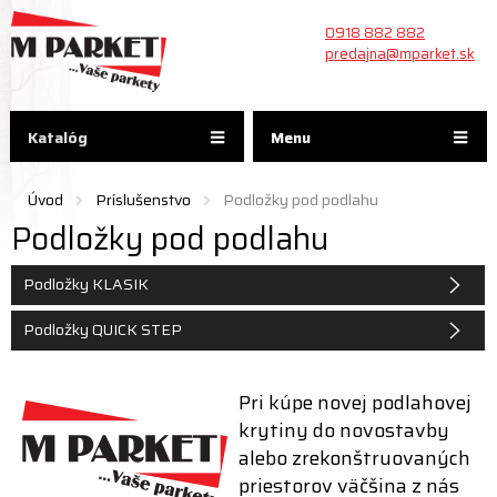
0918 882 882
predajna@mparket.sk
Katalóg
Menu
Úvod
Príslušenstvo
Podložky pod podlahu
Podložky pod podlahu
Podložky KLASIK
Podložky QUICK STEP
Pri kúpe novej podlahovej
krytiny do novostavby
alebo zrekonštruovaných
priestorov väčšina z nás