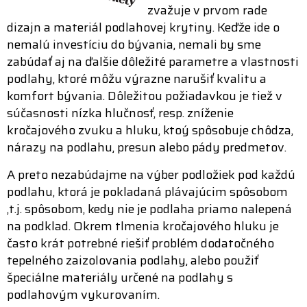
zvažuje v prvom rade
dizajn a materiál podlahovej krytiny. Keďže ide o
nemalú investíciu do bývania, nemali by sme
zabúdať aj na ďalšie dôležité parametre a vlastnosti
podlahy, ktoré môžu výrazne narušiť kvalitu a
komfort bývania. Dôležitou požiadavkou je tiež v
súčasnosti nízka hlučnosť, resp. zníženie
kročajového zvuku a hluku, ktoý spôsobuje chôdza,
nárazy na podlahu, presun alebo pády predmetov.
A preto nezabúdajme na výber podložiek pod každú
podlahu, ktorá je pokladaná plávajúcim spôsobom
,t.j. spôsobom, kedy nie je podlaha priamo nalepená
na podklad. Okrem tlmenia kročajového hluku je
často krát potrebné riešiť problém dodatočného
tepelného zaizolovania podlahy, alebo použiť
špeciálne materiály určené na podlahy s
podlahovým vykurovaním.