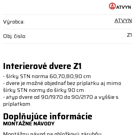
ATVYN
Výrobca:
Z1
Obj. čislo:
Interierové dvere Z1
- šírky STN norma 60,70,80,90 cm
- dvere je možné objednať bez príplatku aj mimo
šírky STN normy do šírky 90 cm
- atyp dvere od 90/1970 do 90/2170 a vyššie s
príplatkom
Doplňujúce informácie
MONTÁŽNE NÁVODY
Montážny návod na obložkovú zárubňu.