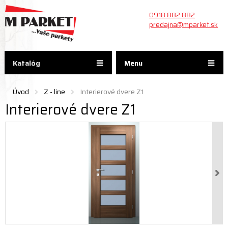
0918 882 882
predajna@mparket.sk
Katalóg
Menu
Úvod
Z - line
Interierové dvere Z1
Interierové dvere Z1