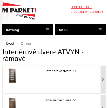
0918 882 882
predajna@mparket.sk
Katalóg
Menu
Úvod
Z - line
Interiérové dvere ATVYN -
rámové
Interierové dvere Z1
Interierové dvere Z2