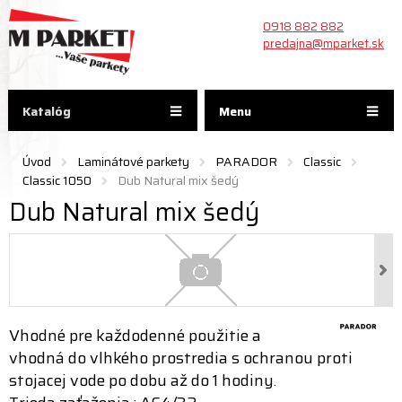
0918 882 882
predajna@mparket.sk
Katalóg
Menu
Úvod
Laminátové parkety
PARADOR
Classic
Classic 1050
Dub Natural mix šedý
Dub Natural mix šedý
Vhodné pre každodenné použitie a
vhodná do vlhkého prostredia s ochranou proti
stojacej vode po dobu až do 1 hodiny.