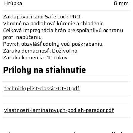
Hrúbka
8 mm
Zaklapávací spoj Safe Lock PRO.
Vhodné na podlahové kúrenie a chladenie.
Celková impregnácia hrán pre spoľahlivú ochranu
proti napúčaniu.
Povrch obzvlášť odolný voči poškrabaniu.
Záruka domácnosť : Doživotná
Záruka komercia : 10 rokov
Prílohy na stiahnutie
technicky-list-classic-1050.pdf
vlastnosti-laminatovych-podlah-parador.pdf