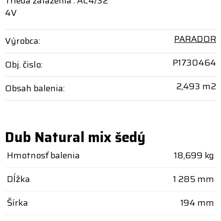
Trieda zaťaženia : AC4/32
4V
PARADOR
Výrobca:
P1730464
Obj. čislo:
2,493 m2
Obsah balenia:
Dub Natural mix šedý
Hmotnosť balenia
18,699 kg
Dĺžka
1 285 mm
Šírka
194 mm