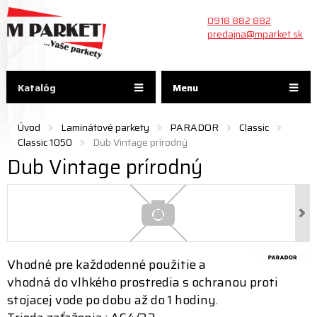
0918 882 882
predajna@mparket.sk
Katalóg
Menu
Úvod
Laminátové parkety
PARADOR
Classic
Classic 1050
Dub Vintage prírodný
Dub Vintage prírodný
Vhodné pre každodenné použitie a
vhodná do vlhkého prostredia s ochranou proti
stojacej vode po dobu až do 1 hodiny.