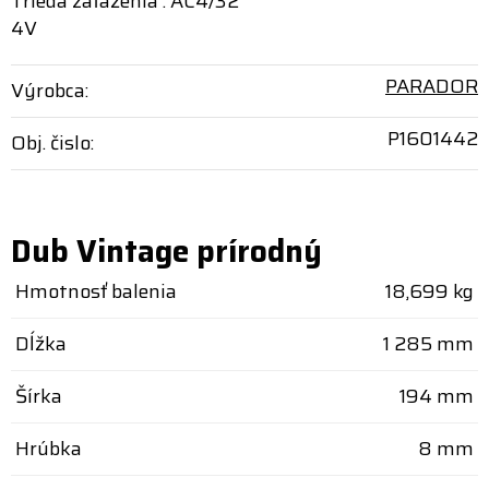
Trieda zaťaženia : AC4/32
4V
PARADOR
Výrobca:
P1601442
Obj. čislo:
Dub Vintage prírodný
Hmotnosť balenia
18,699 kg
Dĺžka
1 285 mm
Šírka
194 mm
Hrúbka
8 mm