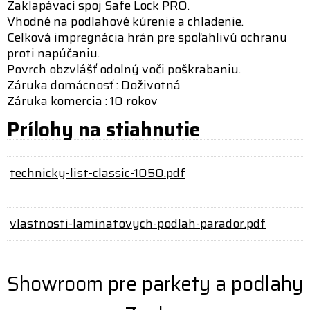
Zaklapávací spoj Safe Lock PRO.
Vhodné na podlahové kúrenie a chladenie.
Celková impregnácia hrán pre spoľahlivú ochranu
proti napúčaniu.
Povrch obzvlášť odolný voči poškrabaniu.
Záruka domácnosť : Doživotná
Záruka komercia : 10 rokov
Prílohy na stiahnutie
technicky-list-classic-1050.pdf
vlastnosti-laminatovych-podlah-parador.pdf
Showroom pre parkety a podlahy