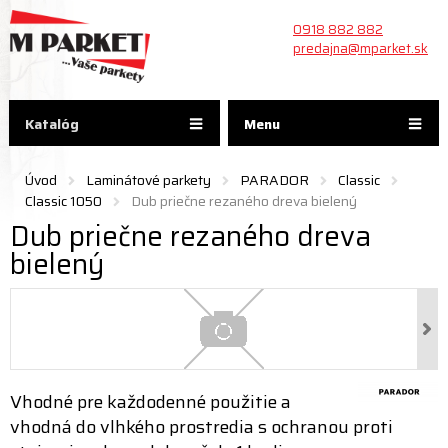
0918 882 882
predajna@mparket.sk
Katalóg
Menu
Úvod
Laminátové parkety
PARADOR
Classic
Classic 1050
Dub priečne rezaného dreva bielený
Dub priečne rezaného dreva
bielený
Vhodné pre každodenné použitie a
vhodná do vlhkého prostredia s ochranou proti