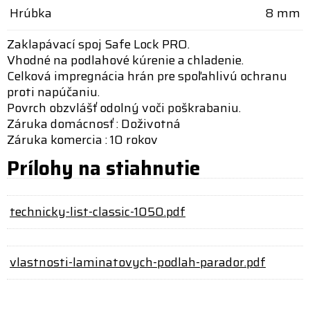
Hrúbka
8 mm
Zaklapávací spoj Safe Lock PRO.
Vhodné na podlahové kúrenie a chladenie.
Celková impregnácia hrán pre spoľahlivú ochranu
proti napúčaniu.
Povrch obzvlášť odolný voči poškrabaniu.
Záruka domácnosť : Doživotná
Záruka komercia : 10 rokov
Prílohy na stiahnutie
technicky-list-classic-1050.pdf
vlastnosti-laminatovych-podlah-parador.pdf