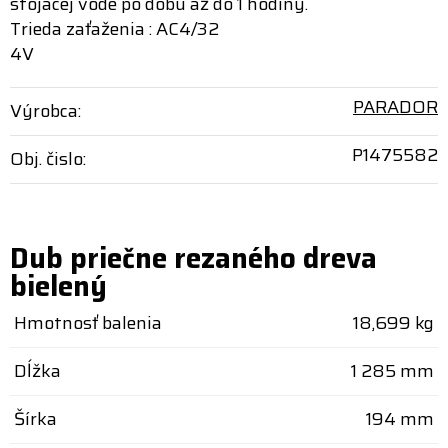
stojacej vode po dobu až do 1 hodiny.
Trieda zaťaženia : AC4/32
4V
PARADOR
Výrobca:
P1475582
Obj. čislo:
Dub priečne rezaného dreva
bielený
Hmotnosť balenia
18,699 kg
Dĺžka
1 285 mm
Šírka
194 mm