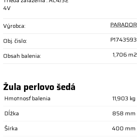
Trieda zaťaženia : AC4/32
4V
PARADOR
Výrobca:
P1743593
Obj. čislo:
1,706 m2
Obsah balenia:
Žula perlovo šedá
Hmotnosť balenia
11,903 kg
Dĺžka
858 mm
Šírka
400 mm