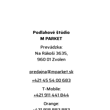
Podlahové štúdio
M PARKET
Prevádzka:
Na Rákoši 3635,
960 01 Zvolen
predajna@mparket.sk
+421 45 54 00 683
T-Mobile:
+421 911 441 844
Orange:
+421 918 882 882