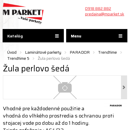
0918 882 882
predajna@mparket.sk
Katalóg
Menu
Úvod
Laminátové parkety
PARADOR
Trendtime
Trendtime 5
Žula perlovo šedá
Žula perlovo šedá
Vhodné pre každodenné použitie a
vhodná do vlhkého prostredia s ochranou proti
stojacej vode po dobu až do 1 hodiny.