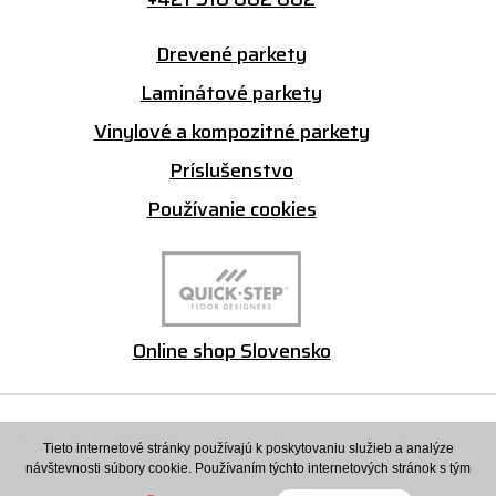
Drevené parkety
Laminátové parkety
Vinylové a kompozitné parkety
Príslušenstvo
Používanie cookies
Online shop Slovensko
© 2026 M PARKET - svet parkiet, farieb a designu •
Tieto internetové stránky používajú k poskytovaniu služieb a analýze
tvorba eshopu cez UNIobchod
,
webhosting
spoločnosti
návštevnosti súbory cookie. Používaním týchto internetových stránok s tým